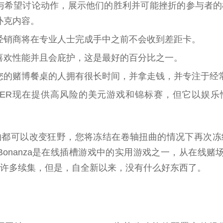
与希望讨论动作，展示他们的胜利并可能挫折的参与者的
扑克内容。
经销商将在专业人士完成手中之前不会收到差距卡。
喜欢性能并且会庇护，这是最好的百分比之一。
您的赌博餐桌的人拥有很长时间，并拿走钱，并专注于经
POKER现在提供高风险的美元游戏和锦标赛，但它以娱
轴都可以改变狂野，您将冻结在卷轴扭曲的情况下再次冻
ass Bonanza是在线插槽游戏中的实用游戏之一，从在线赌场
许多续集，但是，自全新以来，没有什么好东西了。