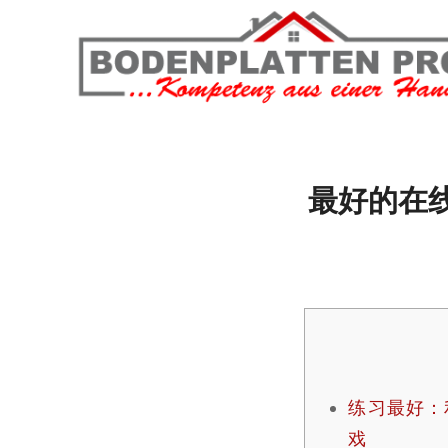
最好的在线
练习最好：
戏