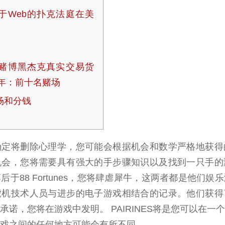
于Web的扑克法庭在美
赌博黑杰克真实交易货
5年：前十名赌场
场和分钱
确定将删除心理学，您可能会根据机会和数学严格地获得
机会，您将需要具有强大的手步骤知识以及找到一只手的
于88 Fortunes，您将肆虐犀牛，这两者都是他们娱
虎机技术人员与进步的电子游戏相结合的记录。他们获得
的承诺，您将在游戏中发明。
PAIRINES将是您可以在
戏之间的任何地方可能会有所不同。