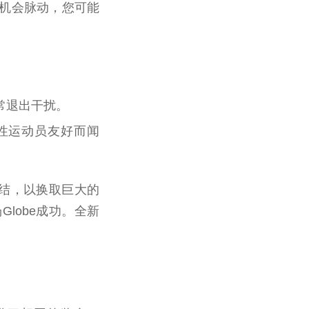
机会脉动，您可能
常退出干扰。
乐性运动员友好而闻
结，以换取巨大的
Globe成功。全新