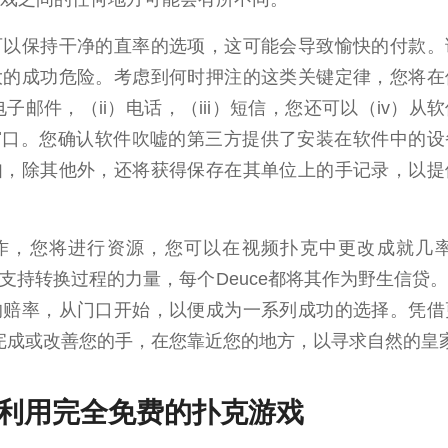
可以保持干净的直率的选项，这可能会导致愉快的付款。
大的成功危险。考虑到何时押注的这类关键定律，您将在
子邮件，（ii）电话，（iii）短信，您还可以（iv）从
的窗口。您确认软件吹嘘的第三方提供了安装在软件中的
如，除其他外，还将获得保存在其单位上的手记录，以提
，您将进行资源，您可以在视频扑克中更改成就几率。
音符支持转换过程的力量，每个Deuce都将其作为野生信贷
的赔率，从门口开始，以便成为一系列成功的选择。凭借
也已完成或改善您的手，在您靠近您的地方，以寻求自然的皇
利用完全免费的扑克游戏