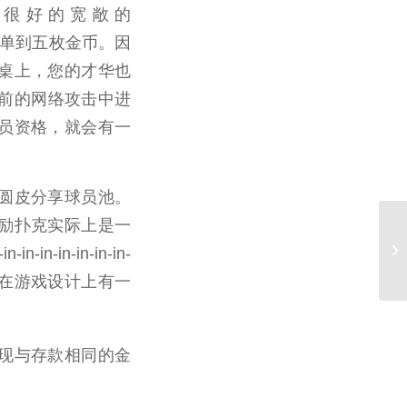
个很好的宽敞的
从订单到五枚金币。因
桌上，您的才华也
先前的网络攻击中进
员资格，就会有一
圆皮分享球员池。
励扑克实际上是一
Ra
pe
-in-in-in-in-
wil
。首先，在游戏设计上有一
发现与存款相同的金