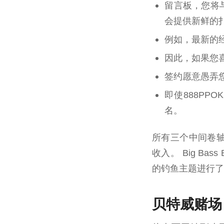
留言板，您将
会提供新鲜的
例如，最新的
因此，如果您
签约愿意愚弄
即使888P
名。
所有三个中间卷
收入。 Big B
的钓鱼主题进行了
贝特威赌场