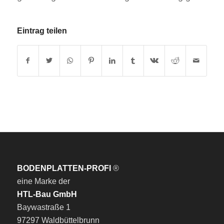
Eintrag teilen
BODENPLATTEN-PROFI
®
eine Marke der
HTL-Bau GmbH
Baywastraße 1
97297 Waldbüttelbrunn