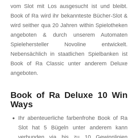
vom Slot mit Los ausgesucht ist und bleibt.
Book of Ra wird ihr bekannteste Bücher-Slot &
wird seither qua 20 Jahren within Spielotheken
angeboten & durch unserem Automaten
Spielehersteller Novoline entwickelt.
Nebensächlich in staatlichen Spielbanken ist
Book of Ra Classic unter anderem Deluxe
angeboten.
Book of Ra Deluxe 10 Win
Ways
Ihr abenteuerliche farbenfrohe Book of Ra
Slot hat 5 Bügeln unter anderem kann
verbunden via bis zu 10 Gewinnlinien