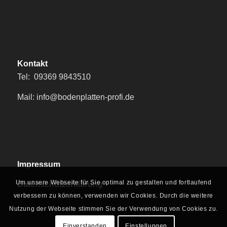
Kontakt
Tel: 09369 9843510
Mail: info@bodenplatten-profi.de
Impressum
Um unsere Webseite für Sie optimal zu gestalten und fortlaufend
Datenschutzerklärung
verbessern zu können, verwenden wir Cookies. Durch die weitere
Nutzung der Webseite stimmen Sie der Verwendung von Cookies zu.
Einverstanden
Einstellungen