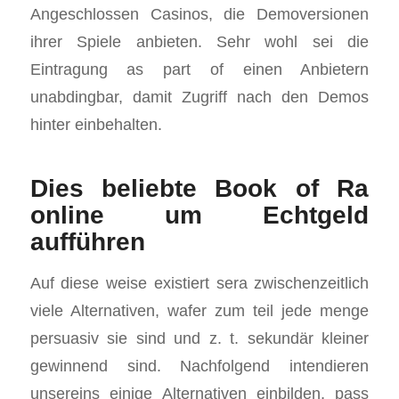
Angeschlossen Casinos, die Demoversionen
ihrer Spiele anbieten. Sehr wohl sei die
Eintragung as part of einen Anbietern
unabdingbar, damit Zugriff nach den Demos
hinter einbehalten.
Dies beliebte Book of Ra
online um Echtgeld
aufführen
Auf diese weise existiert sera zwischenzeitlich
viele Alternativen, wafer zum teil jede menge
persuasiv sie sind und z. t. sekundär kleiner
gewinnend sind. Nachfolgend intendieren
unsereins einige Alternativen einbilden, pass