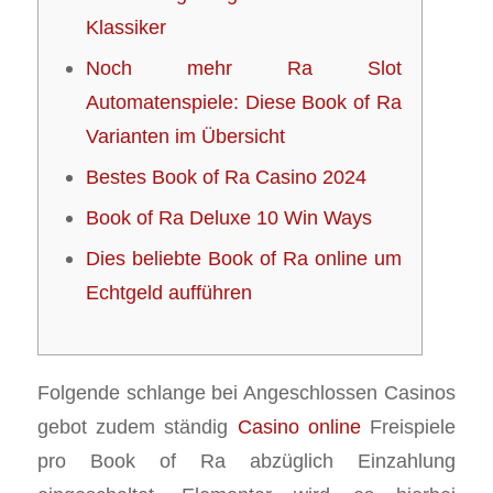
Klassiker
Noch mehr Ra Slot
Automatenspiele: Diese Book of Ra
Varianten im Übersicht
Bestes Book of Ra Casino 2024
Book of Ra Deluxe 10 Win Ways
Dies beliebte Book of Ra online um
Echtgeld aufführen
Folgende schlange bei Angeschlossen Casinos
gebot zudem ständig
Casino online
Freispiele
pro Book of Ra abzüglich Einzahlung