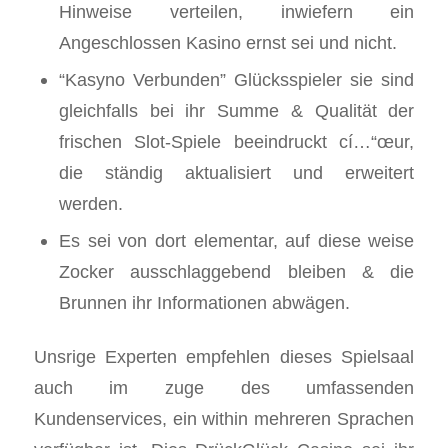
Hinweise verteilen, inwiefern ein
Angeschlossen Kasino ernst sei und nicht.
“Kasyno Verbunden” Glücksspieler sie sind
gleichfalls bei ihr Summe & Qualität der
frischen Slot-Spiele beeindruckt cí…“œur,
die ständig aktualisiert und erweitert
werden.
Es sei von dort elementar, auf diese weise
Zocker ausschlaggebend bleiben & die
Brunnen ihr Informationen abwägen.
Unsrige Experten empfehlen dieses Spielsaal
auch im zuge des umfassenden
Kundenservices, ein within mehreren Sprachen