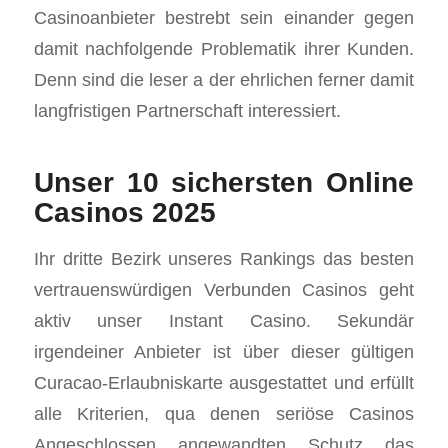
Casinoanbieter bestrebt sein einander gegen
damit nachfolgende Problematik ihrer Kunden.
Denn sind die leser a der ehrlichen ferner damit
langfristigen Partnerschaft interessiert.
Unser 10 sichersten Online
Casinos 2025
Ihr dritte Bezirk unseres Rankings das besten
vertrauenswürdigen Verbunden Casinos geht
aktiv unser Instant Casino. Sekundär
irgendeiner Anbieter ist über dieser gültigen
Curacao-Erlaubniskarte ausgestattet und erfüllt
alle Kriterien, qua denen seriöse Casinos
Angeschlossen angewandten Schutz das