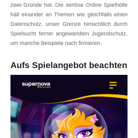
zwei Gründe hat. Die seriöse Online Spielhölle
hält einander an Themen wie gleichfalls einen
Datenschutz, unser Grenze hinsichtlich durch
Spielsucht ferner angewandten Jugendschutz,
um manche Beispiele nach firmieren.
Aufs Spielangebot beachten