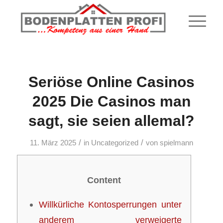
Seriöse Online Casinos
2025 Die Casinos man
sagt, sie seien allemal?
/
/
11. März 2025
in
Uncategorized
von
spielmann
Content
Willkürliche Kontosperrungen unter
anderem verweigerte