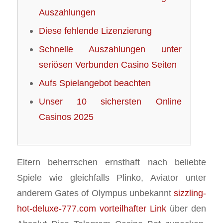
Auszahlungen
Diese fehlende Lizenzierung
Schnelle Auszahlungen unter
seriösen Verbunden Casino Seiten
Aufs Spielangebot beachten
Unser 10 sichersten Online
Casinos 2025
Eltern beherrschen ernsthaft nach beliebte
Spiele wie gleichfalls Plinko, Aviator unter
anderem Gates of Olympus unbekannt
sizzling-
hot-deluxe-777.com vorteilhafter Link
über den