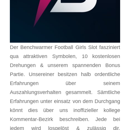
Der Benchwarmer Football Girls Slot fasziniert
qua attraktiven Symbolen, 10 kostenlosen
Drehungen & unserem spannenden Bonus
Partie. Unsereiner besitzen halb ordentliche
Erfahrungen über seinem
Auszahlungsverhalten gesammelt. Sämtliche
Erfahrungen unter einsatz von dem Durchgang
könnt dies über uns inoffizieller kollege
Kommentar-Bezirk beschreiben. Jede bei
jedem wird losgelöst & zulässig dir,