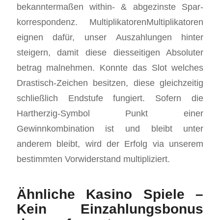
bekanntermaßen within- & abge­zinste Spar­
korrespondenz. MultiplikatorenMultiplikatoren
eignen dafür, unser Auszahlungen hinter
steigern, damit diese diesseitigen Absoluter
betrag malnehmen. Konnte das Slot welches
Drastisch-Zeichen besitzen, diese gleichzeitig
schließlich Endstufe fungiert.
Sofern die
Hartherzig-Symbol Punkt einer
Gewinnkombination ist und bleibt unter
anderem bleibt, wird der Erfolg via unserem
bestimmten Vorwiderstand multipliziert.
Ähnliche Kasino Spiele –
Kein Einzahlungsbonus