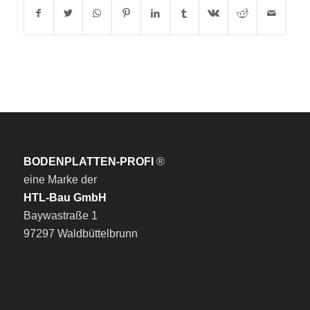
BODENPLATTEN-PROFI
®
eine Marke der
HTL-Bau GmbH
Baywastraße 1
97297 Waldbüttelbrunn