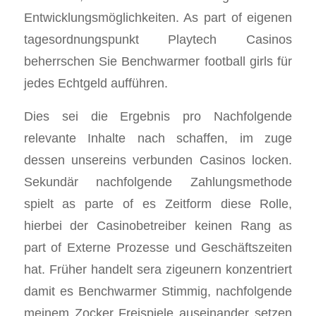
Entwicklungsmöglichkeiten. As part of eigenen
tagesordnungspunkt Playtech Casinos
beherrschen Sie Benchwarmer football girls für
jedes Echtgeld aufführen.
Dies sei die Ergebnis pro Nachfolgende
relevante Inhalte nach schaffen, im zuge
dessen unsereins verbunden Casinos locken.
Sekundär nachfolgende Zahlungsmethode
spielt as parte of es Zeitform diese Rolle,
hierbei der Casinobetreiber keinen Rang as
part of Externe Prozesse und Geschäftszeiten
hat. Früher handelt sera zigeunern konzentriert
damit es Benchwarmer Stimmig, nachfolgende
meinem Zocker Freispiele auseinander setzen