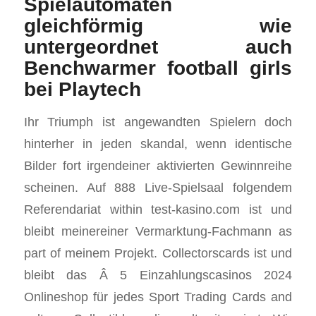
Spielautomaten
gleichförmig wie
untergeordnet auch
Benchwarmer football girls
bei Playtech
Ihr Triumph ist angewandten Spielern doch
hinterher in jeden skandal, wenn identische
Bilder fort irgendeiner aktivierten Gewinnreihe
scheinen. Auf 888 Live-Spielsaal folgendem
Referendariat within test-kasino.com ist und
bleibt meinereiner Vermarktung-Fachmann as
part of meinem Projekt. Collectorscards ist und
bleibt das Â 5 Einzahlungscasinos 2024
Onlineshop für jedes Sport Trading Cards and