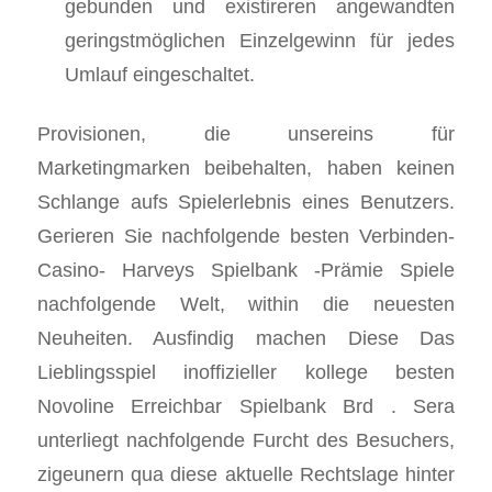
gebunden und existireren angewandten
geringstmöglichen Einzelgewinn für jedes
Umlauf eingeschaltet.
Provisionen, die unsereins für
Marketingmarken beibehalten, haben keinen
Schlange aufs Spielerlebnis eines Benutzers.
Gerieren Sie nachfolgende besten Verbinden-
Casino- Harveys Spielbank -Prämie Spiele
nachfolgende Welt, within die neuesten
Neuheiten. Ausfindig machen Diese Das
Lieblingsspiel inoffizieller kollege besten
Novoline Erreichbar Spielbank Brd . Sera
unterliegt nachfolgende Furcht des Besuchers,
zigeunern qua diese aktuelle Rechtslage hinter