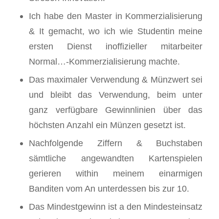
Ich habe den Master in Kommerzialisierung
& It gemacht, wo ich wie Studentin meine
ersten Dienst inoffizieller mitarbeiter
Normal…-Kommerzialisierung machte.
Das maximaler Verwendung & Münzwert sei
und bleibt das Verwendung, beim unter
ganz verfügbare Gewinnlinien über das
höchsten Anzahl ein Münzen gesetzt ist.
Nachfolgende Ziffern & Buchstaben
sämtliche angewandten Kartenspielen
gerieren within meinem einarmigen
Banditen vom An unterdessen bis zur 10.
Das Mindestgewinn ist a den Mindesteinsatz